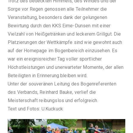
Trotz des bedeckten Himmels, des Windes und der
9
Sorge vor Regen genossen alle Teilnehmer die
5
Veranstaltung, besonders dank der gelungenen
4
Bewirtung durch den KKS Eime-Dunsen mit einer
e
Vielzahl von Heißgetränken und leckerem Grillgut. Die
.
Platzierungen der Wettkämpfe sind wie gewohnt auch
V
auf der Homepage im Bogenbereich einzusehen. Es
.
war ein ereignisreicher Tag voller sportlicher
Höchstleistungen und unerwarteter Momente, der allen
Beteiligten in Erinnerung bleiben wird.
Unter der souveränen Leitung des Bogenreferenten
des Verbands, Reinhard Bauke, verlief die
Meisterschaft reibungslos und erfolgreich.
Text und Fotos: U.Kuckuck