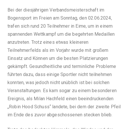
v
Bei der diesjährigen Verbandsmeisterschaft im
e
Bogensport im Freien am Sonntag, den 02.06.2024,
r
trafen sich rund 20 Teilnehmer in Eime, um in einem
b
spannenden Wettkampf um die begehrten Medaillen
a
anzutreten. Trotz eines etwas kleineren
n
Teilnehmerfelds als im Vorjahr wurde mit großem
d
Einsatz und Können um die besten Platzierungen
A
gekämpft. Gesundheitliche und terminliche Probleme
lf
führten dazu, dass einige Sportler nicht teilnehmen
e
konnten, was jedoch nicht unüblich ist bei solchen
l
Veranstaltungen. Es kam sogar zu einem besonderen
d
Ereignis, als Milan Hachfeld einen beeindruckenden
v
„Robin Hood Schuss“ landete, bei dem der zweite Pfeil
o
im Ende des zuvor abgeschossenen stecken blieb.
n
1