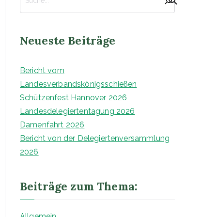
d
v
e
r
Neueste Beiträge
b
a
Bericht vom
n
Landesverbandskönigsschießen
d
Schützenfest Hannover 2026
A
Landesdelegiertentagung 2026
lf
Damenfahrt 2026
e
Bericht von der Delegiertenversammlung
l
2026
d
v
Beiträge zum Thema:
o
n
1
Allgemein