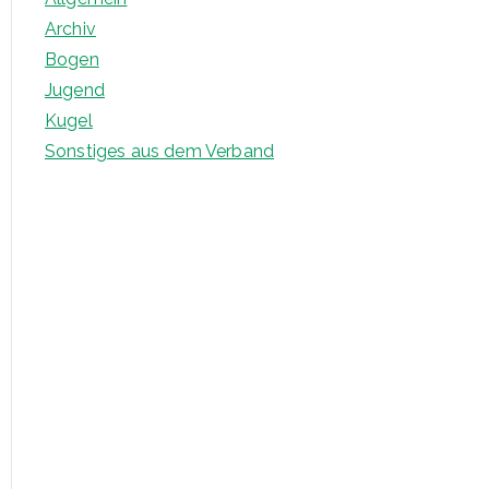
9
Archiv
5
Bogen
4
Jugend
e
Kugel
.
Sonstiges aus dem Verband
V
.