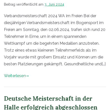
v
Beitrag veröffentlicht am
3. Juni 2024
e
Verbandsmeisterschaft 2024 WA im Freien Bei der
r
diesjährigen Verbandsmeisterschaft im Bogensport im
b
Freien am Sonntag, den 02.06.2024, trafen sich rund 20
a
Teilnehmer in Eime, um in einem spannenden
n
Wettkampf um die begehrten Medaillen anzutreten.
d
Trotz eines etwas kleineren Teilnehmerfelds als im
A
Vorjahr wurde mit großem Einsatz und Können um die
lf
besten Platzierungen gekämpft. Gesundheitliche und[…]
e
l
Weiterlesen
d
v
o
Deutsche Meisterschaft in der
n
Halle erfolgreich abgeschlossen
1