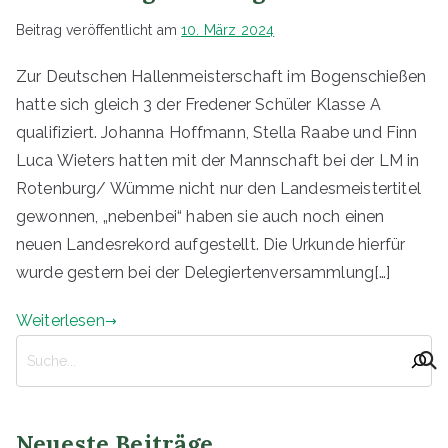
9
Beitrag veröffentlicht am
10. März 2024
5
4
Zur Deutschen Hallenmeisterschaft im Bogenschießen
e
hatte sich gleich 3 der Fredener Schüler Klasse A
.
qualifiziert. Johanna Hoffmann, Stella Raabe und Finn
V
Luca Wieters hatten mit der Mannschaft bei der LM in
.
Rotenburg/ Wümme nicht nur den Landesmeistertitel
gewonnen, „nebenbei“ haben sie auch noch einen
neuen Landesrekord aufgestellt. Die Urkunde hierfür
wurde gestern bei der Delegiertenversammlung[…]
Weiterlesen
S
u
c
h
Neueste Beiträge
e