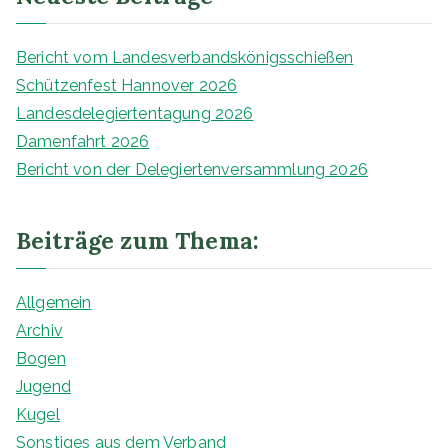
n
Bericht vom Landesverbandskönigsschießen
Schützenfest Hannover 2026
Landesdelegiertentagung 2026
Damenfahrt 2026
Bericht von der Delegiertenversammlung 2026
Beiträge zum Thema:
Allgemein
Archiv
Bogen
Jugend
Kugel
Sonstiges aus dem Verband