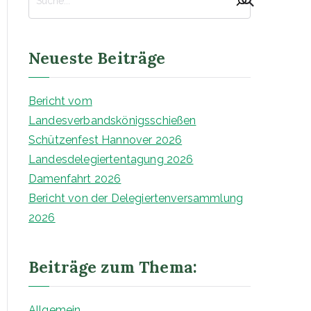
d
v
e
r
Neueste Beiträge
b
a
Bericht vom
n
Landesverbandskönigsschießen
d
Schützenfest Hannover 2026
A
Landesdelegiertentagung 2026
lf
Damenfahrt 2026
e
Bericht von der Delegiertenversammlung
l
2026
d
v
Beiträge zum Thema:
o
n
1
Allgemein