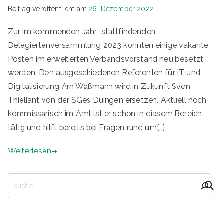
v
Beitrag veröffentlicht am
26. Dezember 2022
e
Zur im kommenden Jahr stattfindenden
r
Delegiertenversammlung 2023 konnten einige vakante
b
Posten im erweiterten Verbandsvorstand neu besetzt
a
werden. Den ausgeschiedenen Referenten für IT und
n
Digitalisierung Arn Waßmann wird in Zukunft Sven
d
Thieliant von der SGes Duingen ersetzen. Aktuell noch
A
kommissarisch im Amt ist er schon in diesem Bereich
lf
tätig und hilft bereits bei Fragen rund um[…]
e
l
Weiterlesen
d
v
S
o
u
n
c
1
h