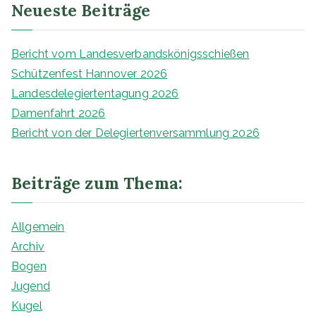
Neueste Beiträge
e
9
n
5
4
Bericht vom Landesverbandskönigsschießen
e
Schützenfest Hannover 2026
.
Landesdelegiertentagung 2026
V
Damenfahrt 2026
.
Bericht von der Delegiertenversammlung 2026
Beiträge zum Thema:
Allgemein
Archiv
Bogen
Jugend
Kugel